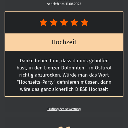
schrieb am 11.08.2023
Hochzeit
Danke lieber Tom, dass du uns geholfen
hast, in den Lienzer Dolomiten - in Osttirol
richtig abzurocken. Würde man das Wort
"Hochzeits-Party" definieren müssen, dann
wäre das ganz sicherlich DIESE Hochzeit
von Meli & Andi gewesen. Wir haben es ja
schon beim Sektempfang richtig krachen
Prüfung der Bewertung
lassen, was hauptsächlich an deiner tollen
Liedauswahl gelegen ist. Aber dass wir
Osttiroler nicht gerade fad sind, hat