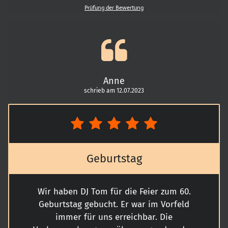
Prüfung der Bewertung
Wir waren ehrlich überrascht wie viel
Stimmung er in die Party gebracht hat!
Super Liedauswahl und gute Mischung
auch Musikwünsche durften geäußert
werden
Wir waren mega happy mit Tom als DJ und
Anne
können ihn nur wärmstens empfehlen !
schrieb am 12.07.2023
Danke für alles
Geburtstag
Wir haben DJ Tom für die Feier zum 60.
Geburtstag gebucht. Er war im Vorfeld
immer für uns erreichbar. Die