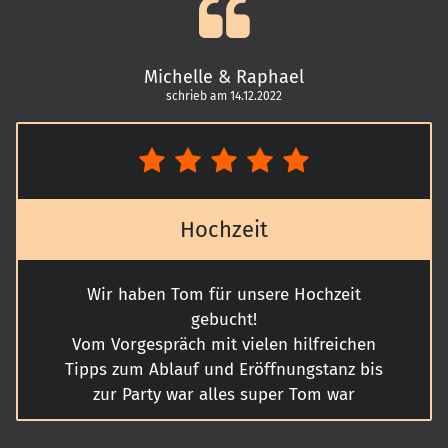
natürlich auch geholfen... Es war so ein
schönes Fest. Danke, dass du wesentlich
dazu beigetragen hast, es einzigartig zu
Michelle & Raphael
machen.
schrieb am 14.12.2022
Hochzeit
Wir haben Tom für unsere Hochzeit
gebucht!
Vom Vorgespräch mit vielen hilfreichen
Tipps zum Ablauf und Eröffnungstanz bis
zur Party war alles super Tom war
jederzeit erreichbar und ist wirklich ein
Top DJ !