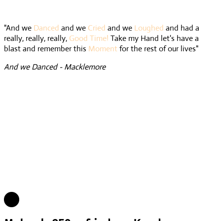
"And we
Danced
and we
Cried
and we
Loughed
and had a
really, really, really,
Good Time!
Take my Hand let's have a
blast and remember this
Moment
for the rest of our lives"
And we Danced - Macklemore