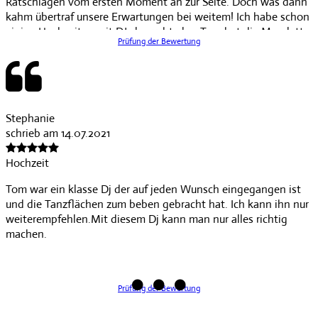
Ratschlägen vom ersten Moment an zur Seite. Doch was dann
kahm übertraf unsere Erwartungen bei weitem! Ich habe schon
einige Hochzeiten mit DJs besucht aber Tom hat die Messlatte
Prüfung der Bewertung
nach oben Katapultiert!
Es begann mit einem perfekt abgesprochenen Brauttanz und
ab diesem Moment war Party bis 04.00uhr morgens
Musikwünsche baute er gekonnt in sein Set ein und die
Stimmung war der Hammer!
Stephanie
Tom spielte immer genau zur richtigen Zeit die richtigen Songs
schrieb am 14.07.2021
und alle Haben lautstark mitgesungen und gefeiert!
Hochzeit
Tom war ein klasse Dj der auf jeden Wunsch eingegangen ist
und die Tanzflächen zum beben gebracht hat. Ich kann ihn nur
weiterempfehlen.Mit diesem Dj kann man nur alles richtig
machen.
Prüfung der Bewertung