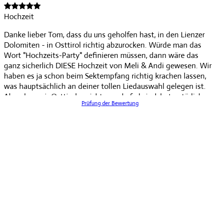
Hochzeit
Danke lieber Tom, dass du uns geholfen hast, in den Lienzer
Dolomiten - in Osttirol richtig abzurocken. Würde man das
Wort "Hochzeits-Party" definieren müssen, dann wäre das
ganz sicherlich DIESE Hochzeit von Meli & Andi gewesen. Wir
haben es ja schon beim Sektempfang richtig krachen lassen,
was hauptsächlich an deiner tollen Liedauswahl gelegen ist.
Aber dass wir Osttiroler nicht gerade fad sind, hat natürlich
Prüfung der Bewertung
auch geholfen... Es war so ein schönes Fest. Danke, dass du
wesentlich dazu beigetragen hast, es einzigartig zu machen.