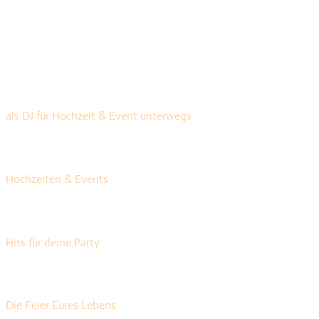
10 Jahre
als DJ für Hochzeit & Event unterwegs
+ 300
Hochzeiten & Events
+ 30.000
Hits für deine Party
Ein Ziel
Die Feier Eures Lebens