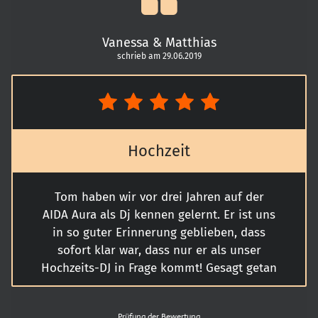
Unsicherheiten und Fragen immer
ansprechbar. Tom fühlt sich für die Gäste
Vanessa & Matthias
verantwortlich und hat sogar hin und
schrieb am 29.06.2019
wieder unser Fotopapier bei der Fotobox
gewechselt, was eigentlich weit über das
hinaus geht was er machen müsste. Er
beobachtet was die Gäste und das
Brautpaar braucht und geht dann drauf
Hochzeit
ein und setzt es mit super Musik um. Hier
ist man auf jeden Fall gut aufgehoben.
Tom haben wir vor drei Jahren auf der
AIDA Aura als Dj kennen gelernt. Er ist uns
in so guter Erinnerung geblieben, dass
sofort klar war, dass nur er als unser
Hochzeits-DJ in Frage kommt! Gesagt getan
und Tom für unsere Hochzeit gebucht.
Tom ist einfach ein super Typ, immer
Prüfung der Bewertung