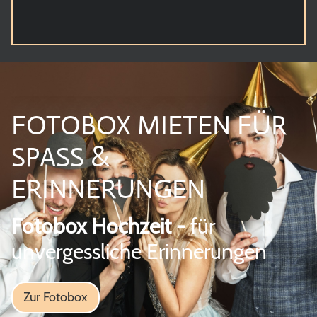
FOTOBOX MIETEN FÜR
SPASS &
ERINNERUNGEN
Fotobox Hochzeit -
für
unvergessliche Erinnerungen
Zur Fotobox