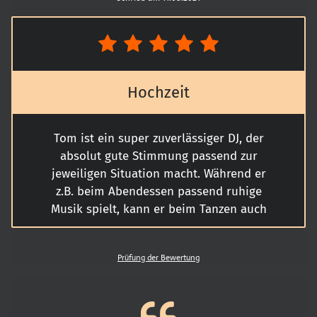
Hochzeit
Tom ist ein super zuverlässiger DJ, der
absolut gute Stimmung passend zur
jeweiligen Situation macht. Während er
z.B. beim Abendessen passend ruhige
Musik spielt, kann er beim Tanzen auch
voll aufdrehen. Dabei beachtet er immer
die Wünsche des Brautpaars. Außerdem
Prüfung der Bewertung
kann man mit ihm ausgezeichnet alles
vorbesprechen. Er hat uns bei der Wahl für
das passende Hochzeitstanzlied geholfen
und war auch bei sonstigen