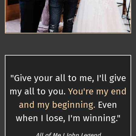
"Give your all to me, I'll give
my all to you.
You're my end
and my beginning.
Even
when I lose, I'm winning."
All of Me I John Legend