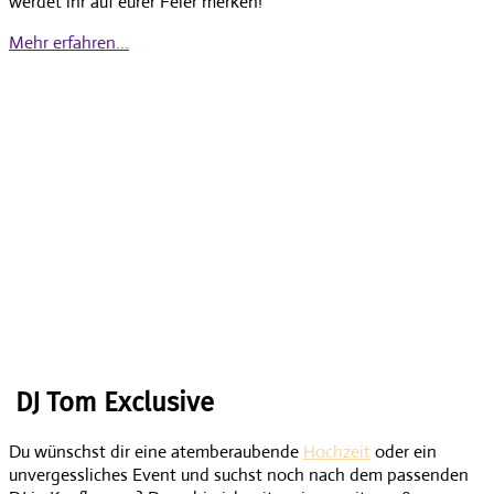
werdet ihr auf eurer Feier merken!
Mehr erfahren...
DJ Kaufbeuren – für unvergessliche
Hochzeiten & Events
DJ Tom Exclusive
Du wünschst dir eine atemberaubende
Hochzeit
oder ein
unvergessliches Event und suchst noch nach dem passenden