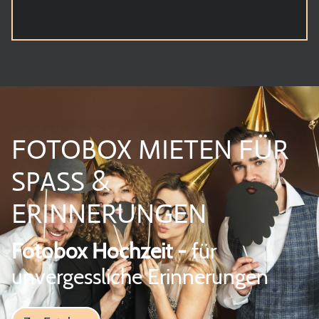
FOTOBOX MIETEN FÜR
SPASS &
ERINNERUNGEN
Fotobox Hochzeit -
für
unvergessliche Erinnerungen