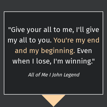
"Give your all to me, I'll give
my all to you.
You're my end
and my beginning.
Even
when I lose, I'm winning."
All of Me I John Legend