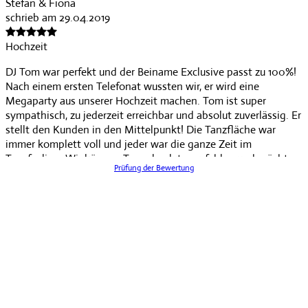
Stefan & Fiona
schrieb am 29.04.2019
Hochzeit
DJ Tom war perfekt und der Beiname Exclusive passt zu 100%!
Nach einem ersten Telefonat wussten wir, er wird eine
Megaparty aus unserer Hochzeit machen. Tom ist super
sympathisch, zu jederzeit erreichbar und absolut zuverlässig. Er
stellt den Kunden in den Mittelpunkt! Die Tanzfläche war
immer komplett voll und jeder war die ganze Zeit im
Tanzfeeling. Wir können Tom absolut empfehlen und möchten
Prüfung der Bewertung
uns noch einmal ganz herzlich bei Tom bedanken.