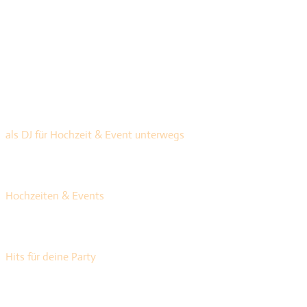
10 Jahre
als DJ für Hochzeit & Event unterwegs
+ 300
Hochzeiten & Events
+ 30.000
Hits für deine Party
Ein Ziel