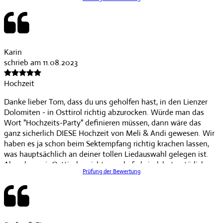
übertroffen, danke für die mega Party!!! Tom hat mit uns bis um
halb sechs die Hütte gerockt. Die Tanzfläche war immer
besetzt und wir hatten auch dank Tom einen unvergesslichen
Tag!
Karin
schrieb am 11.08.2023
Hochzeit
Danke lieber Tom, dass du uns geholfen hast, in den Lienzer
Dolomiten - in Osttirol richtig abzurocken. Würde man das
Wort "Hochzeits-Party" definieren müssen, dann wäre das
ganz sicherlich DIESE Hochzeit von Meli & Andi gewesen. Wir
haben es ja schon beim Sektempfang richtig krachen lassen,
was hauptsächlich an deiner tollen Liedauswahl gelegen ist.
Aber dass wir Osttiroler nicht gerade fad sind, hat natürlich
Prüfung der Bewertung
auch geholfen... Es war so ein schönes Fest. Danke, dass du
wesentlich dazu beigetragen hast, es einzigartig zu machen.