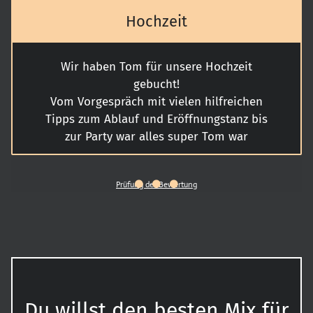
Hochzeit
Wir haben Tom für unsere Hochzeit
gebucht!
Vom Vorgespräch mit vielen hilfreichen
Tipps zum Ablauf und Eröffnungstanz bis
zur Party war alles super Tom war
jederzeit erreichbar und ist wirklich ein
Top DJ !
Prüfung der Bewertung
Wir waren ehrlich überrascht wie viel
Stimmung er in die Party gebracht hat!
Super Liedauswahl und gute Mischung
auch Musikwünsche durften geäußert
werden
Wir waren mega happy mit Tom als DJ und
können ihn nur wärmstens empfehlen !
Du willst den besten Mix für
Danke für alles