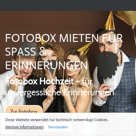
FOTOBOX MIETEN FÜR
SPASS &
ERINNERUNGEN
Fotobox Hochzeit -
für
unvergessliche Erinnerungen
Zur Fotobox
Diese Website verwendet nur technisch notwendige Cookies.
Weitere Informationen
Verstanden