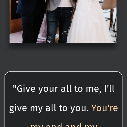
"Give your all to me, I'll
give my all to you.
You're