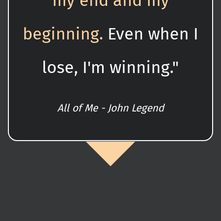
my end and my
beginning.
Even when I
lose, I'm winning."
All of Me - John Legend