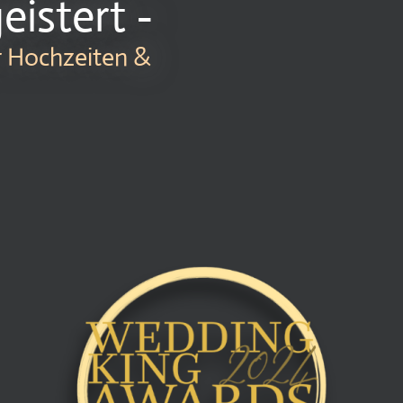
eistert -
ür Hochzeiten &