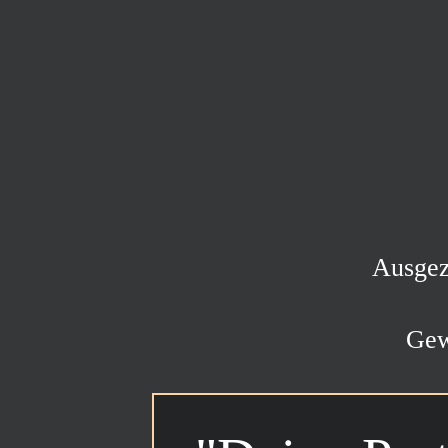
Ausgez
Gew