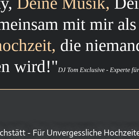
ty,
Deine Musik,
Dei
meinsam mit mir al
ochzeit,
die niemand
en wird!"
DJ Tom Exclusive - Experte fü
ichstätt - Für Unvergessliche Hochzeit