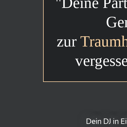
"Deine Par
Ge
zur
Traumh
vergess
Dein DJ in E