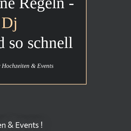
ne Regeln -
s
Dj
 so schnell
r Hochzeiten & Events
en & Events !