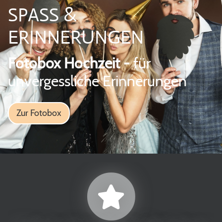
SPASS &
ERINNERUNGEN
Fotobox Hochzeit -
für
unvergessliche Erinnerungen
Zur Fotobox