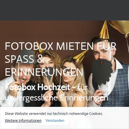
FOTOBOX MIETEN FÜR
SPASS &
ERINNERUNGEN
Fotobox Hochzeit -
für
unvergessliche Erinnerungen
Diese Website verwendet nur technisch notwendige Cookies.
Zur Fotobox
Weitere Informationen
Verstanden