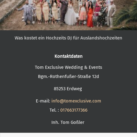
Was kostet ein Hochzeits DJ für Auslandshochzeiten
Die fünf besten Locations in Dachau & Umgebung
Kontaktdaten
Tom Exclusive Wedding & Events
Bgm.-Rothenfußer-Straße 12d
85253 Erdweg
E-mail:
info@tomexclusive.com
Tel. :
017663177366
Inh. Tom Goßler