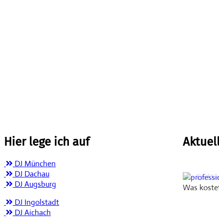
Hier lege ich auf
Aktuel
DJ München
DJ Dachau
Die fünf 
DJ Augsburg
Was kostet
DJ Ingolstadt
DJ Aichach