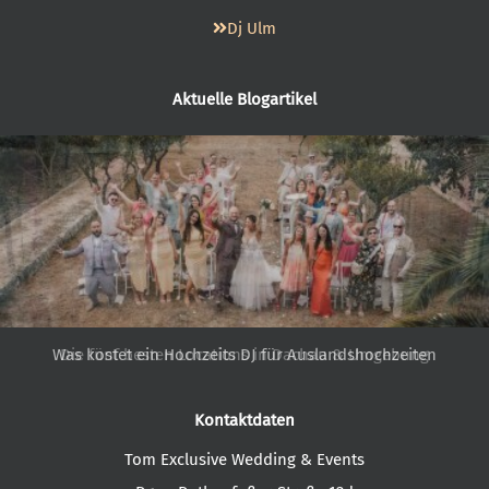
Dj Ulm
Aktuelle Blogartikel
Was kostet ein Hochzeits DJ für Auslandshochzeiten
Die fünf besten Locations in Dachau & Umgebung
Kontaktdaten
Tom Exclusive Wedding & Events